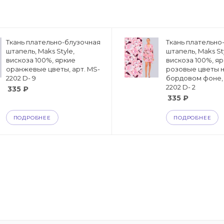
Ткань плательно-блузочная
Ткань плательно
штапель, Maks Style,
штапель, Maks St
вискоза 100%, яркие
вискоза 100%, я
оранжевые цветы, арт. MS-
розовые цветы 
2202 D- 9
бордовом фоне, 
2202 D- 2
335
₽
335
₽
ПОДРОБНЕЕ
ПОДРОБНЕЕ