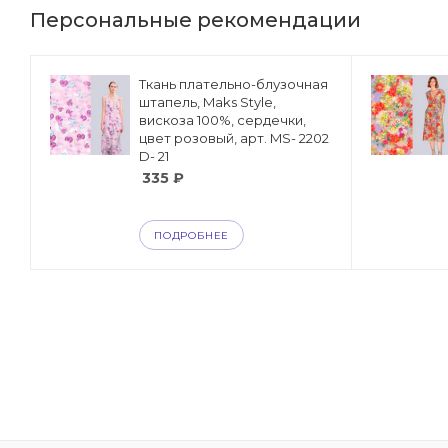
Персональные рекомендации
я
Ткань плательно-блузочная
штапель, Maks Style,
вискоза 100%, сердечки,
цвет розовый, арт. MS- 2202
D- 21
335
₽
ПОДРОБНЕЕ