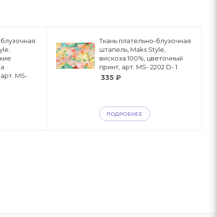
-блузочная
Ткань плательно-блузочная
yle,
штапель, Maks Style,
ркие
вискоза 100%, цветочный
на
принт, арт. MS- 2202 D- 1
арт. MS-
335
₽
ПОДРОБНЕЕ