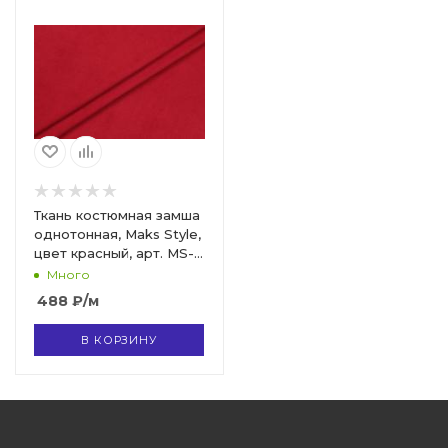
Ткань костюмная замша
однотонная, Maks Style,
цвет красный, арт. MS-
3248 D-6
Много
488
₽
/м
В КОРЗИНУ