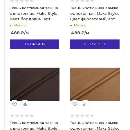
Ткань костюмная замша
Ткань костюмная замша
однотонная, Maks Style,
однотонная, Maks Style,
цвет бордовый, арт.
цвет фиолетовый, арт.
MS- 3248 D-5
MS- 3248 D-8
Много
Много
488
₽
/м
488
₽
/м
В КОРЗИНУ
В КОРЗИНУ
Ткань костюмная замша
Ткань костюмная замша
однотонная, Maks Style,
однотонная, Maks Style,