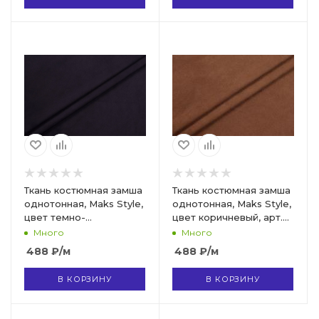
Ткань костюмная замша
Ткань костюмная замша
однотонная, Maks Style,
однотонная, Maks Style,
цвет темно-
цвет коричневый, арт.
фиолетовый, арт. MS-
MS- 3248 D-14
Много
Много
3248 D-9
488
₽
/м
488
₽
/м
В КОРЗИНУ
В КОРЗИНУ