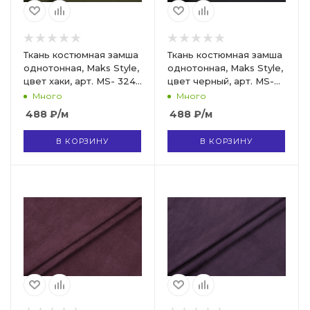
Ткань костюмная замша
Ткань костюмная замша
однотонная, Maks Style,
однотонная, Maks Style,
цвет хаки, арт. MS- 3248
цвет черный, арт. MS-
D-3
3248 D-12
Много
Много
488
₽
/м
488
₽
/м
В КОРЗИНУ
В КОРЗИНУ