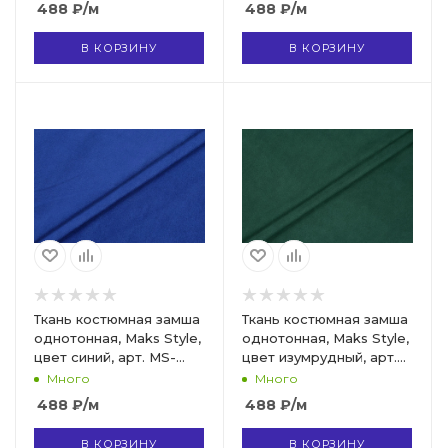
488
₽
/м
488
₽
/м
В КОРЗИНУ
В КОРЗИНУ
Ткань костюмная замша
Ткань костюмная замша
однотонная, Maks Style,
однотонная, Maks Style,
цвет синий, арт. MS-
цвет изумрудный, арт.
3248 D-4
MS- 3248 D-7
Много
Много
488
₽
/м
488
₽
/м
В КОРЗИНУ
В КОРЗИНУ