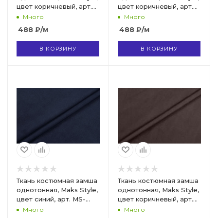
цвет коричневый, арт.
цвет коричневый, арт.
MS- 3248 D-11 А
MS- 3248 D-2
Много
Много
488
₽
/м
488
₽
/м
В КОРЗИНУ
В КОРЗИНУ
Ткань костюмная замша
Ткань костюмная замша
однотонная, Maks Style,
однотонная, Maks Style,
цвет синий, арт. MS-
цвет коричневый, арт.
3248 D-10
MS- 3248 D-11
Много
Много