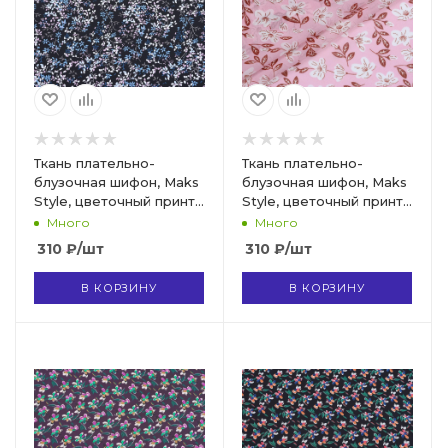
Ткань плательно-
Ткань плательно-
блузочная шифон, Maks
блузочная шифон, Maks
Style, цветочный принт,
Style, цветочный принт,
арт B 05Z 2403
арт MS- 1234 D-74 C-1
Много
Много
310
₽
/шт
310
₽
/шт
В КОРЗИНУ
В КОРЗИНУ