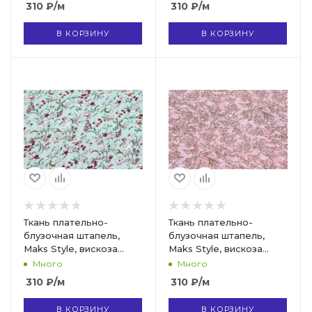
310
₽
/м
310
₽
/м
D-17
43
В КОРЗИНУ
В КОРЗИНУ
Ткань плательно-
Ткань плательно-
блузочная штапель,
блузочная штапель,
Maks Style, вискоза
Maks Style, вискоза
100%, цветочный принт
100%, растительный
Много
Много
мятный, арт. MS-1197 D-
принт розовый, арт. MS-
310
₽
/м
310
₽
/м
33
1237 D-LZD621060 C-2
В КОРЗИНУ
В КОРЗИНУ