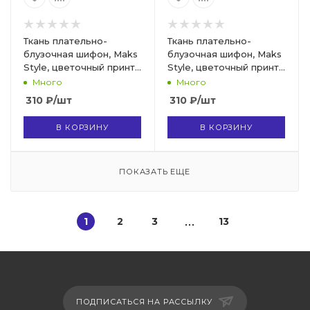
Ткань плательно-
Ткань плательно-
блузочная шифон, Maks
блузочная шифон, Maks
Style, цветочный принт,
Style, цветочный принт,
арт.SI- 2493-16 D-26 C-2
арт. MS- 1234 D-31 C-1
Много
Много
310
₽
/шт
310
₽
/шт
В КОРЗИНУ
В КОРЗИНУ
ПОКАЗАТЬ ЕЩЕ
1
2
3
13
ПОДПИСАТЬСЯ НА РАССЫЛКУ