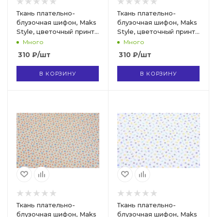
Ткань плательно-
Ткань плательно-
блузочная шифон, Maks
блузочная шифон, Maks
Style, цветочный принт,
Style, цветочный принт,
арт MS- 1234 D-61 C-2
арт. 4197-19 D1011078
Много
Много
310
₽
/шт
310
₽
/шт
В КОРЗИНУ
В КОРЗИНУ
Ткань плательно-
Ткань плательно-
блузочная шифон, Maks
блузочная шифон, Maks