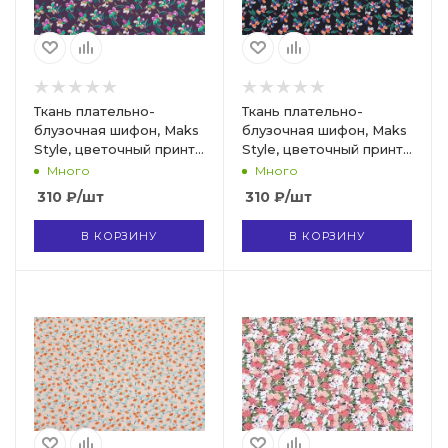
Ткань плательно-
Ткань плательно-
блузочная шифон, Maks
блузочная шифон, Maks
Style, цветочный принт,
Style, цветочный принт,
арт. SI-3778-18 D-
арт. SI-3778-18 D-
Много
Много
1013238 C-C
1013238 C-B
310
₽
/шт
310
₽
/шт
В КОРЗИНУ
В КОРЗИНУ