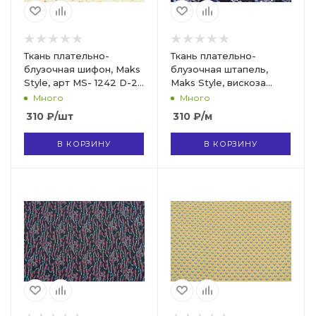
Ткань плательно-
Ткань плательно-
блузочная шифон, Maks
блузочная штапель,
Style, арт MS- 1242 D-2
Maks Style, вискоза
C-2
100%, цвет ткани
Много
Много
черный, рисунок цветы,
310
₽
/шт
310
₽
/м
арт. MS- 2208 D-10 C-1
В КОРЗИНУ
В КОРЗИНУ