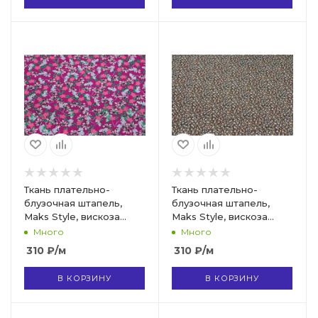
Ткань плательно-
Ткань плательно-
блузочная штапель,
блузочная штапель,
Maks Style, вискоза
Maks Style, вискоза
100%, цветочный принт
100%, цвет ткани
Много
Много
малиновый, арт. MS-1237
коричневый, цветочный
310
₽
/м
310
₽
/м
D-LZD621058 C-2
принт, арт. MS- 2201 D-
19
В КОРЗИНУ
В КОРЗИНУ