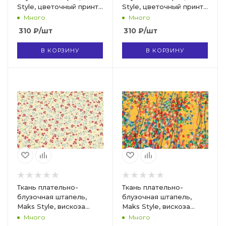
Style, цветочный принт,
Style, цветочный принт,
арт. 4197-1 D 008755
арт. MS- 1234 D-8 C-1
Много
Много
310
₽
/шт
310
₽
/шт
В КОРЗИНУ
В КОРЗИНУ
Ткань плательно-
Ткань плательно-
блузочная штапель,
блузочная штапель,
Maks Style, вискоза
Maks Style, вискоза
100%, цветочный принт
100%, цветочный принт
Много
Много
желтый, арт. MS-1120-1
желтый, арт. MS-1173 D-