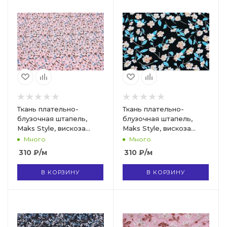
Ткань плательно-
Ткань плательно-
блузочная штапель,
блузочная штапель,
Maks Style, вискоза
Maks Style, вискоза
100%, цвет ткани
100%, цвет ткани
Много
Много
розовый, цветочный
черный, рисунок цветы,
310
₽
/м
310
₽
/м
принт, арт. MS- 1226 D-
арт. MS- 1226 C-2
31 C-2
В КОРЗИНУ
В КОРЗИНУ