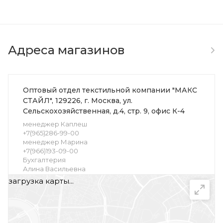
Адреса магазинов
Оптовый отдел текстильной компании "МАКС
СТАЙЛ", 129226, г. Москва, ул.
Сельскохозяйственная, д.4, стр. 9, офис К-4
менеджер Каплеш
+7(965)286-99-00
менеджер Марина
+7(966)193-09-00
Бухгалтерия
Алина Васильевна
+7(969)120-99-00
загрузка карты...
Розничный отдел текстильной компании
"МАКС СТАЙЛ", 129226, г. Москва, ул.