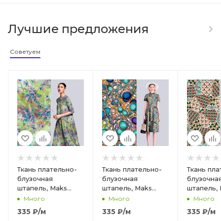
Лучшие предложения
Советуем
Ткань плательно-
Ткань плательно-
Ткань пла
блузочная
блузочная
блузочна
штапель, Maks
штапель, Maks
штапель,
Style, вискоза
Style, вискоза
Style, вис
Много
Много
Много
100%, маленькие
100%,
100%, гео
335
₽
/м
335
₽
/м
335
₽
/м
цветы на ветках,
разноцветная
ромбы,