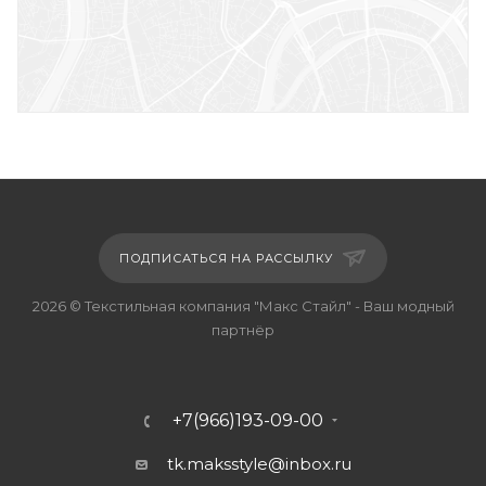
Сельскохозяйственная, д.4, стр. 20, офис В-2
менеджер Лалит
+7(903)181-99-00
менеджер Джайеш
+7(905)715-99-00
Розничный магазин , г. Щёлково, ул.
Первомайская д.7
+7(926)737-77-58
Ксения
ПОДПИСАТЬСЯ НА РАССЫЛКУ
2026 © Текстильная компания "Макс Стайл" - Ваш модный
партнёр
+7(966)193-09-00
tk.maksstyle@inbox.ru