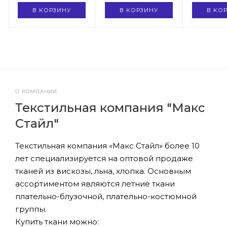
арт. MS- 2202 D-
абстракция, арт.
треугольн
В КОРЗИНУ
В КОРЗИНУ
В КО
10
MS- 2202 D- 6
MS- 2202 
О КОМПАНИИ
Текстильная компания "Макс
Стайл"
Текстильная компания «Макс Стайл» более 10
лет специализируется на оптовой продаже
тканей из вискозы, льна, хлопка. Основным
ассортиментом являются летние ткани
плательно-блузочной, плательно-костюмной
группы.
Купить ткани можно: