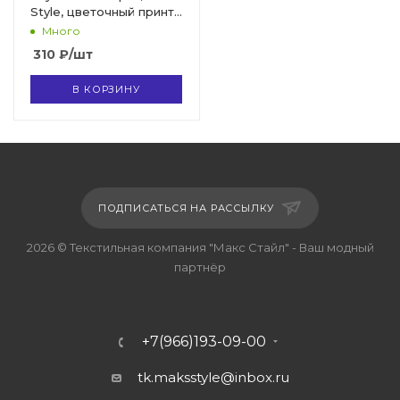
Style, цветочный принт,
арт 2493 D-14 C-1
Много
310
₽
/шт
В КОРЗИНУ
ПОДПИСАТЬСЯ НА РАССЫЛКУ
2026 © Текстильная компания "Макс Стайл" - Ваш модный
партнёр
+7(966)193-09-00
tk.maksstyle@inbox.ru