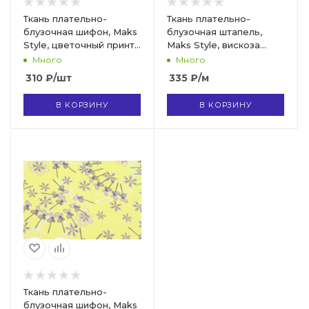
Ткань плательно-
Ткань плательно-
блузочная шифон, Maks
блузочная штапель,
Style, цветочный принт,
Maks Style, вискоза
арт 2493 D-14 C-2
100%, цветы, бабочки,
Много
Много
арт. MS- 1215 D- 6
310
₽
/шт
335
₽
/м
В КОРЗИНУ
В КОРЗИНУ
Ткань плательно-
блузочная шифон, Maks