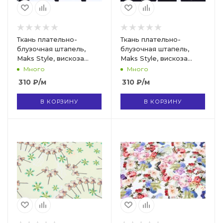
Ткань плательно-
Ткань плательно-
блузочная штапель,
блузочная штапель,
Maks Style, вискоза
Maks Style, вискоза
100%, цвет ткани белый,
100%, цвет ткани
Много
Много
черные бабочки, арт.
черный, белые бабочки,
310
₽
/м
310
₽
/м
MS- 1226 D-16 C-1
арт. MS- 1226 D-16 C-2
В КОРЗИНУ
В КОРЗИНУ