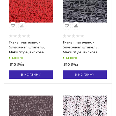
Ткань плательно-
Ткань плательно-
блузочная штапель,
блузочная штапель,
Maks Style, вискоза
Maks Style, вискоза
100%, цвет ткани
100%, абстракция
Много
Много
красный, черные
черно-белая, арт. MS-
310
₽
/м
310
₽
/м
камушки, арт. MS- 2208
1226 D- 8 C- 2
D-4 C-3
В КОРЗИНУ
В КОРЗИНУ