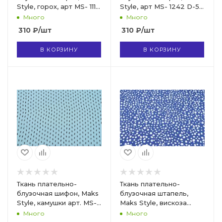
Style, горох, арт MS- 1119
Style, арт MS- 1242 D-5
D-486
C-3
Много
Много
310
₽
/шт
310
₽
/шт
В КОРЗИНУ
В КОРЗИНУ
Ткань плательно-
Ткань плательно-
блузочная шифон, Maks
блузочная штапель,
Style, камушки арт. MS-
Maks Style, вискоза
1195 D-10 C-1
100%, цвет ткани синий,
Много
Много
арт. MS- 2201 D-31