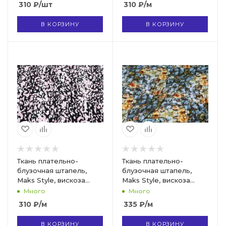
310
₽
/шт
310
₽
/м
В КОРЗИНУ
В КОРЗИНУ
Ткань плательно-
Ткань плательно-
блузочная штапель,
блузочная штапель,
Maks Style, вискоза
Maks Style, вискоза
100%, цвет ткани
100%, цветочный принт,
Много
Много
черный, арт. MS- 2208
камни, арт. MS- 1192 D-
310
₽
/м
335
₽
/м
D-6 C-2
24
В КОРЗИНУ
В КОРЗИНУ