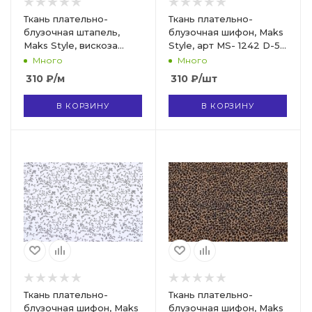
Ткань плательно-
Ткань плательно-
блузочная штапель,
блузочная шифон, Maks
Maks Style, вискоза
Style, арт MS- 1242 D-5
100%, арт. MS-1197 D-78
C-2
Много
Много
310
₽
/м
310
₽
/шт
В КОРЗИНУ
В КОРЗИНУ
Ткань плательно-
Ткань плательно-
блузочная шифон, Maks
блузочная шифон, Maks