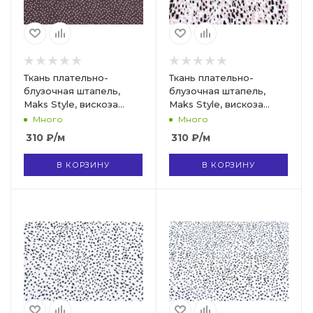
Ткань плательно-
Ткань плательно-
блузочная штапель,
блузочная штапель,
Maks Style, вискоза
Maks Style, вискоза
100%, арт. MS- 1233 D-12
100%, цвет ткани белый,
Много
Много
арт. MS- 2208 D-6 C-1
310
₽
/м
310
₽
/м
В КОРЗИНУ
В КОРЗИНУ