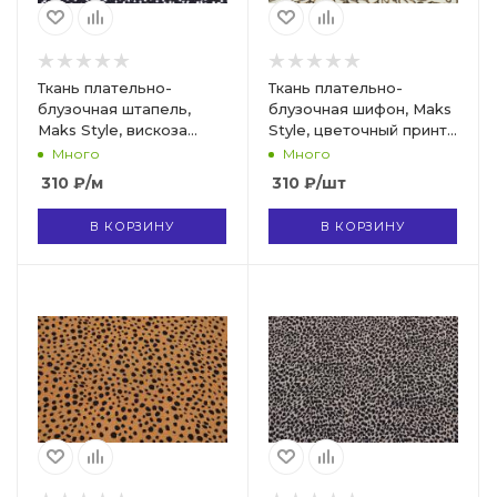
Ткань плательно-
Ткань плательно-
блузочная штапель,
блузочная шифон, Maks
Maks Style, вискоза
Style, цветочный принт,
100%, цвет ткани
арт B04Z 2402
Много
Много
черный, белые камушки,
310
₽
/м
310
₽
/шт
арт. MS- 2208 D-4 C-2
В КОРЗИНУ
В КОРЗИНУ