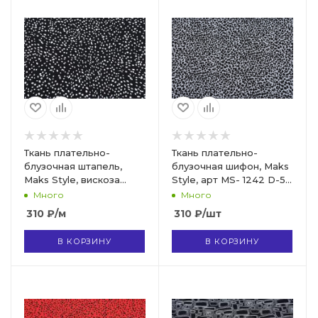
Ткань плательно-
Ткань плательно-
блузочная штапель,
блузочная шифон, Maks
Maks Style, вискоза
Style, арт MS- 1242 D-5
100%, арт. MS- 2208 D-4
C-1
Много
Много
C-2
310
₽
/м
310
₽
/шт
В КОРЗИНУ
В КОРЗИНУ