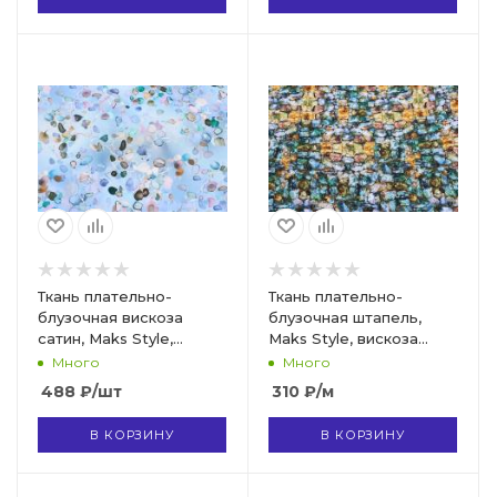
Ткань плательно-
Ткань плательно-
блузочная вискоза
блузочная штапель,
сатин, Maks Style,
Maks Style, вискоза
вискоза 100%, арт. D- 55
100%, цветочный принт,
Много
Много
камни, арт. MS- 1233 D-
488
₽
/шт
310
₽
/м
10
В КОРЗИНУ
В КОРЗИНУ