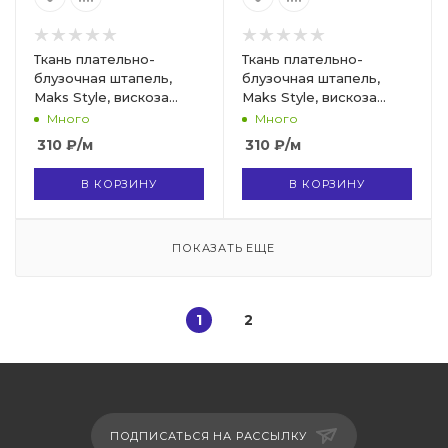
Ткань плательно-
Ткань плательно-
блузочная штапель,
блузочная штапель,
Maks Style, вискоза
Maks Style, вискоза
100%, арт. MS- 2208 D-4
100%, цвет ткани белый,
Много
Много
C-1
черные камушки, арт.
310
₽
/м
310
₽
/м
MS- 2208 D-4 C-1
В КОРЗИНУ
В КОРЗИНУ
ПОКАЗАТЬ ЕЩЕ
1
2
ПОДПИСАТЬСЯ НА РАССЫЛКУ