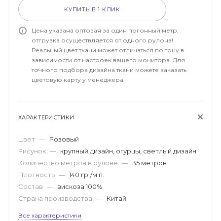
КУПИТЬ В 1 КЛИК
Цена указана оптовая за один погонный метр,
отгрузка осуществляется от одного рулона!
Реальный цвет ткани может отличаться по тону в
зависимости от настроек вашего монитора. Для
точного подбора дизайна ткани можете заказать
цветовую карту у менеджера.
ХАРАКТЕРИСТИКИ
Цвет
—
Розовый
Рисунок
—
крупный дизайн, огурцы, светлый дизайн
Количество метров в рулоне
—
35 метров
Плотность
—
140 гр./м.п.
Состав
—
вискоза 100%
Страна производства
—
Китай
Все характеристики