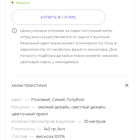
Много
КУПИТЬ В 1 КЛИК
Цена указана оптовая за один погонный метр,
отгрузка осуществляется от одного рулона!
Реальный цвет ткани может отличаться по тону в
зависимости от настроек вашего монитора. Для
точного подбора дизайна ткани можете заказать
цветовую карту у менеджера.
ХАРАКТЕРИСТИКИ
Цвет
—
Розовый, Синий, Голубой
Рисунок
—
мелкий дизайн, светлый дизайн,
цветочный принт
Количество метров в рулоне
—
35 метров
Плотность
—
140 гр./м.п.
Состав
—
вискоза 100%