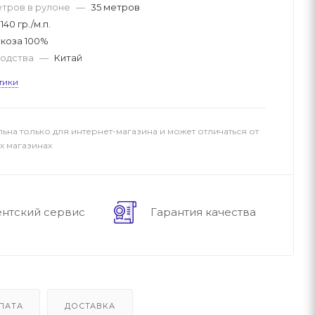
етров в рулоне
—
35 метров
140 гр./м.п.
коза 100%
водства
—
Китай
тики
льна только для интернет-магазина и может отличаться от
х магазинах
ентский сервис
Гарантия качества
ЛАТА
ДОСТАВКА