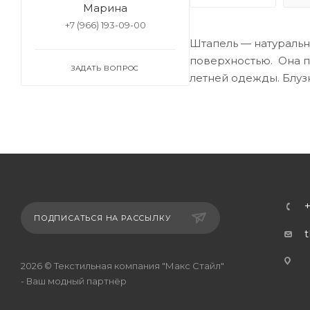
Марина
+7 (966) 193-09-00
Штапель — натуральн
поверхностью. Она пр
ЗАДАТЬ ВОПРОС
летней одежды. Блузк
ПОДПИСАТЬСЯ НА РАССЫЛКУ
г
2026 © Текстильная компания "Макс Стайл"
- Ваш модный партнёр