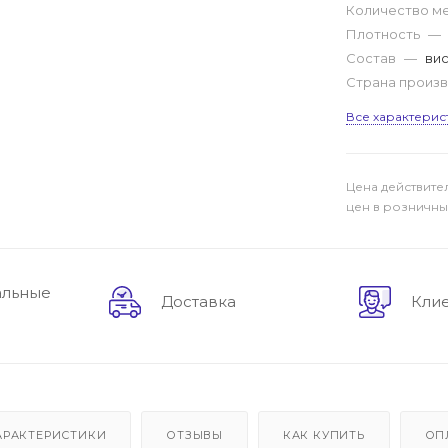
Количество м
Плотность
—
Состав
—
вис
Страна произ
Все характерис
Цена действите
цен в розничны
альные
Доставка
Кли
АРАКТЕРИСТИКИ
ОТЗЫВЫ
КАК КУПИТЬ
ОП