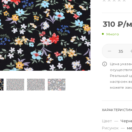
310
₽
/
Много
Цена указа
осуществля
Реальный цв
настроек в
можете зак
ХАРАКТЕРИСТИ
Цвет
—
Черны
Рисунок
—
ме