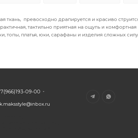
ая ткань, превосходно драпируется и красиво струится
актичная, тактильно приятная на ощупь и комфортная в
и, топы, платья, юки, сарафаны и изделия сложных сил
+7(966)193-09-00
tk.maksstyle@inbox.ru
. Москва, ул.
Сельскохозяйственная,
д.4, стр.20, офис В-2