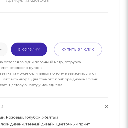
Артикул:
MS-2201 D-28
м
В КОРЗИНУ
КУПИТЬ В 1 КЛИК
на оптовая за один погонный метр, отгрузка
ется от одного рулона!
ет ткани может отличаться по тону в зависимости от
ашего монитора. Для точного подбора дизайна ткани
азать цветовую карту у менеджера.
КИ
й, Розовый, Голубой, Желтый
лкий дизайн, темный дизайн, цветочный принт