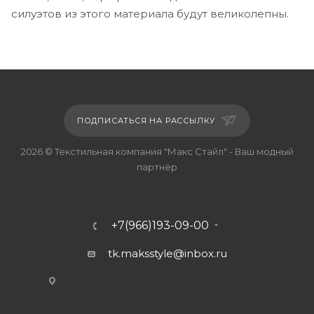
силуэтов из этого материала будут великолепны.
ПОДПИСАТЬСЯ НА РАССЫЛКУ
2026 © Текстильная компания "Макс Стайл" - Ваш модный
партнёр
+7(966)193-09-00
tk.maksstyle@inbox.ru
г. Москва, ул.
Сельскохозяйственная, д.4,
стр.20, офис В-2