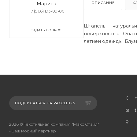
ОПИСАНИЕ
Х
Марина
+7 (966) 193-09-00
Штапель — натуральн
ЗАДАТЬ ВОПРОС
поверхностью. Она пр
летней одежды. Блузк
ПОДПИСАТЬСЯ НА РАССЫЛКУ
г
2026 © Текстильная компания "Макс Стайл"
- Ваш модный партнёр