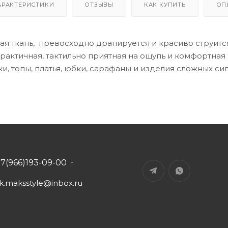
АРАКТЕРИСТИКИ
ОТЗЫВЫ
КАК КУПИТЬ
ОП
ая ткань, превосходно драпируется и красиво струится
актичная, тактильно приятная на ощупь и комфортная в
и, топы, платья, юбки, сарафаны и изделия сложных си
+7(966)193-09-00
tk.maksstyle@inbox.ru
. Москва, ул.
Сельскохозяйственная,
д.4, стр.20, офис В-2