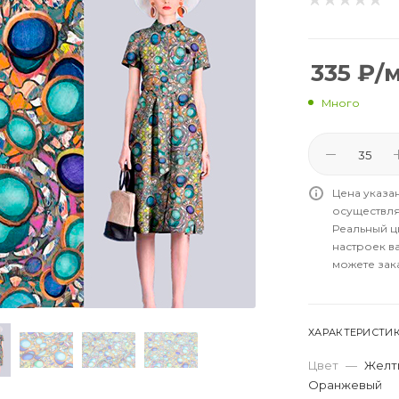
335
₽
/
Много
Цена указа
осуществля
Реальный цв
настроек в
можете зак
ХАРАКТЕРИСТИ
Цвет
—
Желты
Оранжевый