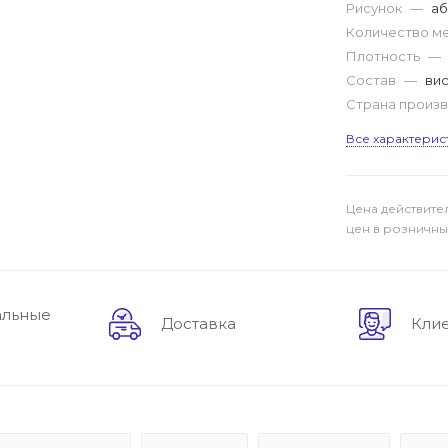
Рисунок
—
аб
Количество м
Плотность
—
Состав
—
вис
Страна произ
Все характерис
Цена действите
цен в розничны
альные
Доставка
Кли