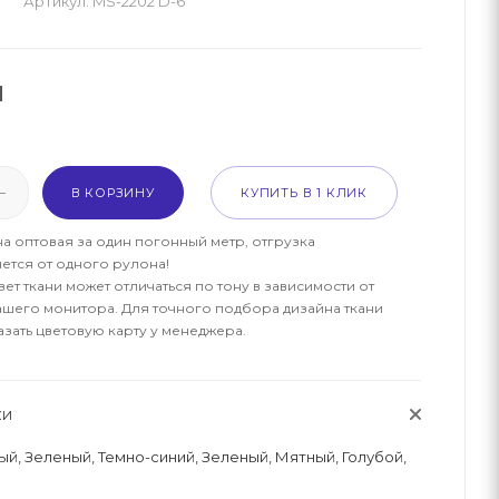
Артикул:
MS-2202 D-6
м
В КОРЗИНУ
КУПИТЬ В 1 КЛИК
на оптовая за один погонный метр, отгрузка
ется от одного рулона!
ет ткани может отличаться по тону в зависимости от
ашего монитора. Для точного подбора дизайна ткани
азать цветовую карту у менеджера.
КИ
й, Зеленый, Темно-синий, Зеленый, Мятный, Голубой,