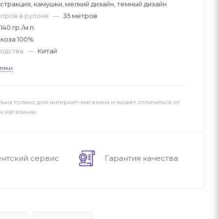
стракция, камушки, мелкий дизайн, темный дизайн
етров в рулоне
—
35 метров
140 гр./м.п.
коза 100%
водства
—
Китай
тики
льна только для интернет-магазина и может отличаться от
х магазинах
ентский сервис
Гарантия качества