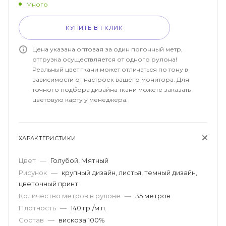
Много
КУПИТЬ В 1 КЛИК
Цена указана оптовая за один погонный метр,
отгрузка осуществляется от одного рулона!
Реальный цвет ткани может отличаться по тону в
зависимости от настроек вашего монитора. Для
точного подбора дизайна ткани можете заказать
цветовую карту у менеджера.
ХАРАКТЕРИСТИКИ
Цвет
—
Голубой, Мятный
Рисунок
—
крупный дизайн, листья, темный дизайн,
цветочный принт
Количество метров в рулоне
—
35 метров
Плотность
—
140 гр./м.п.
Состав
—
вискоза 100%