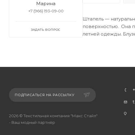
Марина
+7 (966) 193-09-00
Штапель — натуральн
поверхностью. Она пр
ЗАДАТЬ ВОПРОС
летней одежды. Блузк
ПОДПИСАТЬСЯ НА РАССЫЛКУ
г
2026 © Текстильная компания "Макс Стайл"
- Ваш модный партнёр