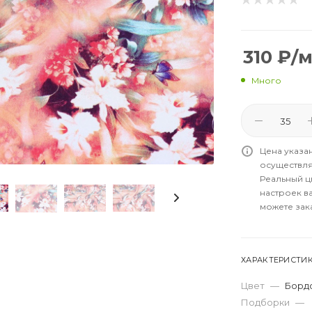
310
₽
/
Много
Цена указа
осуществля
Реальный цв
настроек в
можете зак
ХАРАКТЕРИСТИ
Цвет
—
Борд
Подборки
—