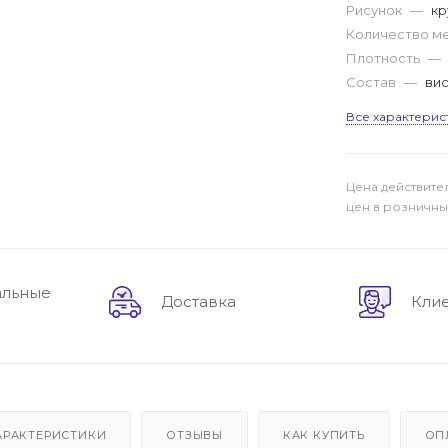
Рисунок
—
кр
Количество м
Плотность
—
Состав
—
вис
Все характерис
Цена действите
цен в розничны
альные
Доставка
Кли
АРАКТЕРИСТИКИ
ОТЗЫВЫ
КАК КУПИТЬ
ОП