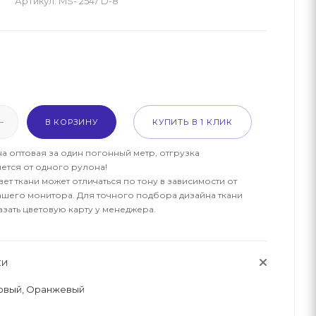
Артикул:
MS- 2547 D-8
м
В КОРЗИНУ
КУПИТЬ В 1 КЛИК
на оптовая за один погонный метр, отгрузка
ется от одного рулона!
ет ткани может отличаться по тону в зависимости от
ашего монитора. Для точного подбора дизайна ткани
азать цветовую карту у менеджера.
КИ
овый, Оранжевый