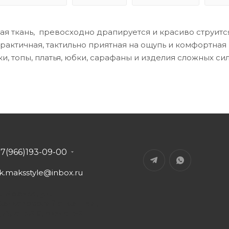
ая ткань, превосходно драпируется и красиво струится
актичная, тактильно приятная на ощупь и комфортная в
и, топы, платья, юбки, сарафаны и изделия сложных си
+7(966)193-09-00
tk.maksstyle@inbox.ru
. Москва, ул.
Сельскохозяйственная,
д.4, стр.20, офис В-2