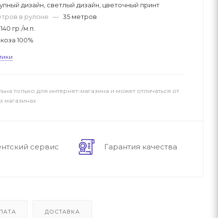
упный дизайн, светлый дизайн, цветочный принт
етров в рулоне
—
35 метров
140 гр./м.п.
коза 100%
тики
льна только для интернет-магазина и может отличаться от
х магазинах
ентский сервис
Гарантия качества
ЛАТА
ДОСТАВКА