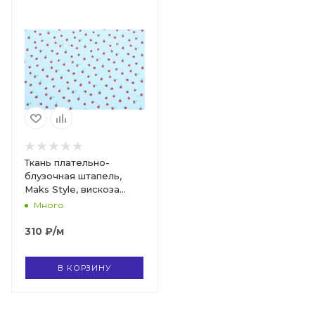
Ткань плательно-
блузочная штапель,
Maks Style, вискоза
100%, ткань голубая
Много
принт ягоды, арт. 4203
D-2030 С-4
310
₽
/м
В КОРЗИНУ