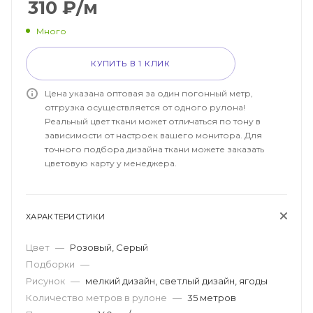
310
₽
/м
Много
КУПИТЬ В 1 КЛИК
Цена указана оптовая за один погонный метр,
отгрузка осуществляется от одного рулона!
Реальный цвет ткани может отличаться по тону в
зависимости от настроек вашего монитора. Для
точного подбора дизайна ткани можете заказать
цветовую карту у менеджера.
ХАРАКТЕРИСТИКИ
Цвет
—
Розовый, Серый
Подборки
—
Рисунок
—
мелкий дизайн, светлый дизайн, ягоды
Количество метров в рулоне
—
35 метров