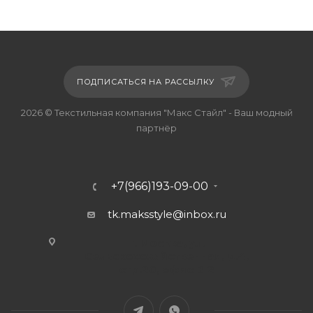
ПОДПИСАТЬСЯ НА РАССЫЛКУ
2026 © Текстильная компания "Макс Стайл" - Ваш модный
партнёр
+7(966)193-09-00
tk.maksstyle@inbox.ru
г. Москва, ул.
Сельскохозяйственная, д.4,
стр.20, офис В-2