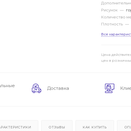
Дополнитель
Рисунок
—
го
Количество м
Плотность
—
Все характерис
Цена действите
цен в розничны
альные
Доставка
Кли
АРАКТЕРИСТИКИ
ОТЗЫВЫ
КАК КУПИТЬ
ОП