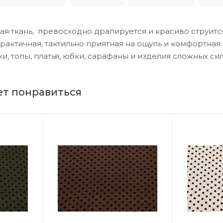
ая ткань, превосходно драпируется и красиво струится
актичная, тактильно приятная на ощупь и комфортная в
и, топы, платья, юбки, сарафаны и изделия сложных си
ет понравиться