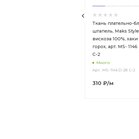
Ткань плательно-блузочная
Ткань плательно-б
штапель, Maks Style,
штапель, Maks Style
вискоза 100%, зеленый
вискоза 100%, хаки
принт горох, арт. MS- 1146
горох, арт. MS- 1146
D-28 С-1
С-2
Арт.: MS- 1146 D-28 С-1
Много
Много
Арт.: MS- 1146 D-28 С-2
310
₽
/м
310
₽
/м