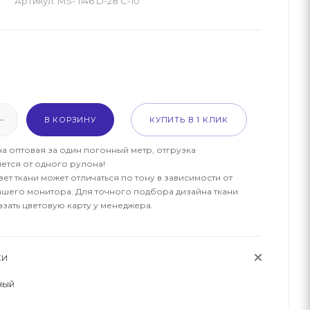
Артикул:
MS- 1146 D-28 С-10
м
В КОРЗИНУ
КУПИТЬ В 1 КЛИК
на оптовая за один погонный метр, отгрузка
ется от одного рулона!
ет ткани может отличаться по тону в зависимости от
ашего монитора. Для точного подбора дизайна ткани
азать цветовую карту у менеджера.
КИ
ный