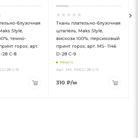
тельно-блузочная
Ткань плательно-блузочная
aks Style,
штапель, Maks Style,
00%, темно-
вискоза 100%, персиковый
ринт горох, арт.
принт горох, арт. MS- 1146
-28 С-8
D-28 С-9
Много
46 D-28 С-8
Арт.: MS- 1146 D-28 С-9
А
310
₽
/м