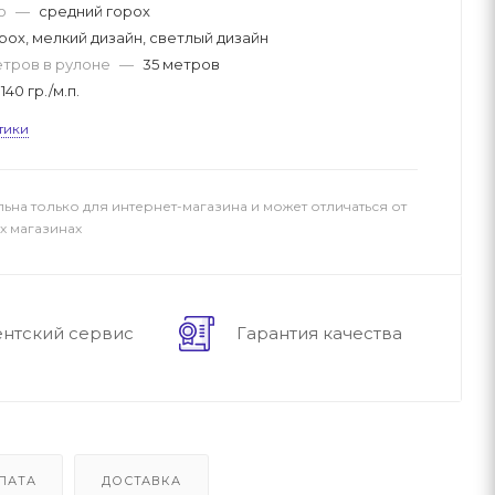
но
—
средний горох
рох, мелкий дизайн, светлый дизайн
етров в рулоне
—
35 метров
140 гр./м.п.
тики
льна только для интернет-магазина и может отличаться от
х магазинах
ентский сервис
Гарантия качества
ЛАТА
ДОСТАВКА