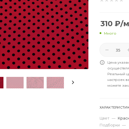
310
₽
/
Много
Цена указа
осуществля
Реальный цв
настроек в
можете зак
ХАРАКТЕРИСТИ
Цвет
—
Крас
Подборки
—