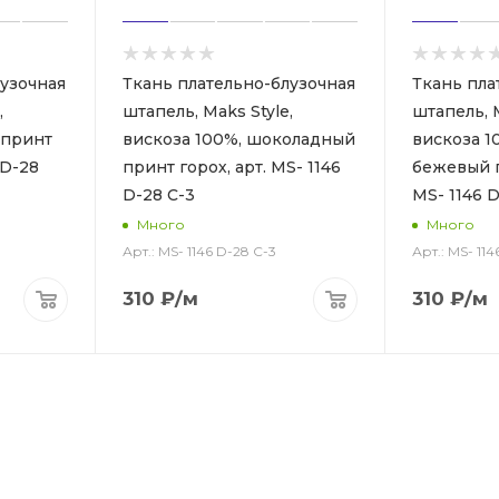
лузочная
Ткань плательно-блузочная
Ткань пла
,
штапель, Maks Style,
штапель, M
 принт
вискоза 100%, шоколадный
вискоза 1
 D-28
принт горох, арт. MS- 1146
бежевый п
D-28 С-3
MS- 1146 D
Много
Много
Арт.: MS- 1146 D-28 С-3
Арт.: MS- 11
310
₽
/м
310
₽
/м