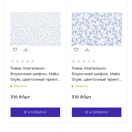
Ткань плательно-
Ткань плательно-
блузочная шифон, Maks
блузочная шифон, Maks
Style, цветочный принт,
Style, цветочный принт,
арт. MS- 1234 D-8 C-1
арт. MS- 1195 D- 8 C- 1
Много
Много
310
₽
/шт
310
₽
/шт
В КОРЗИНУ
В КОРЗИНУ