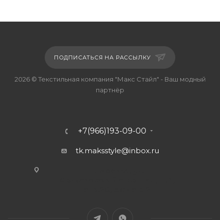
ПОДПИСАТЬСЯ НА РАССЫЛКУ
2026 © Текстильная компания "Макс Стайл" - Ваш модный
партнёр
+7(966)193-09-00
tk.maksstyle@inbox.ru
г. Москва, ул.
Сельскохозяйственная, д.4,
стр.20, офис В-2