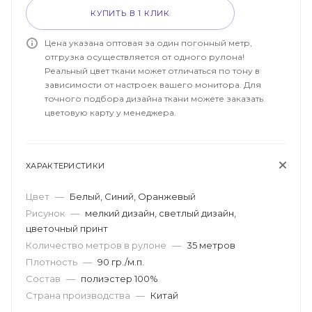
КУПИТЬ В 1 КЛИК
Цена указана оптовая за один погонный метр,
отгрузка осуществляется от одного рулона!
Реальный цвет ткани может отличаться по тону в
зависимости от настроек вашего монитора. Для
точного подбора дизайна ткани можете заказать
цветовую карту у менеджера.
ХАРАКТЕРИСТИКИ
Цвет
—
Белый, Синий, Оранжевый
Рисунок
—
мелкий дизайн, светлый дизайн,
цветочный принт
Количество метров в рулоне
—
35 метров
Плотность
—
90 гр./м.п.
Состав
—
полиэстер 100%
Страна производства
—
Китай