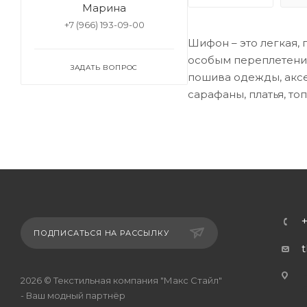
Марина
+7 (966) 193-09-00
Шифон – это легкая, 
особым переплетение
ЗАДАТЬ ВОПРОС
пошива одежды, аксе
сарафаны, платья, топ
ПОДПИСАТЬСЯ НА РАССЫЛКУ
г
2026 © Текстильная компания "Макс Стайл"
- Ваш модный партнёр