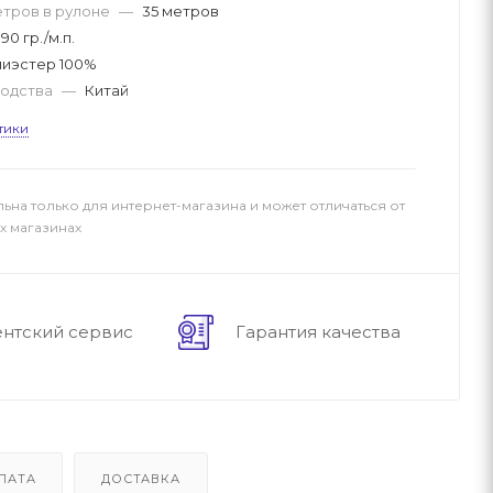
етров в рулоне
—
35 метров
90 гр./м.п.
лиэстер 100%
водства
—
Китай
тики
льна только для интернет-магазина и может отличаться от
х магазинах
ентский сервис
Гарантия качества
ЛАТА
ДОСТАВКА