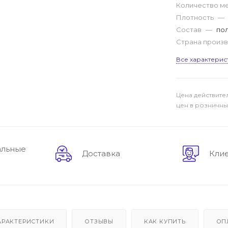
Количество м
Плотность
—
Состав
—
по
Страна произ
Все характерис
Цена действите
цен в розничны
альные
Доставка
Кли
АРАКТЕРИСТИКИ
ОТЗЫВЫ
КАК КУПИТЬ
ОП