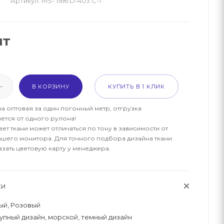
Артикул:
MS- 1166 D-403 C-1
шт
В КОРЗИНУ
КУПИТЬ В 1 КЛИК
на оптовая за один погонный метр, отгрузка
ется от одного рулона!
ет ткани может отличаться по тону в зависимости от
ашего монитора. Для точного подбора дизайна ткани
азать цветовую карту у менеджера.
КИ
ый, Розовый
упный дизайн, морской, темный дизайн