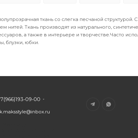
полупрозрачная ткань со слегка песчаной структурой.
м нитей. Ткань производят из натурального, синтетич
ссуаров, а также в интерьере и творчестве.Часто испо
ы, блузки, юбки.
+7(966)193-09-00
tk.maksstyle@inbox.ru
. Москва, ул.
Сельскохозяйственная,
д.4, стр.20, офис В-2