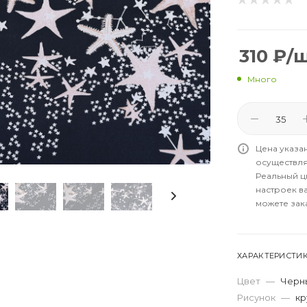
310
₽
/
Много
Цена указа
осуществля
Реальный цв
настроек в
можете зак
ХАРАКТЕРИСТИ
Цвет
—
Черн
Рисунок
—
кр