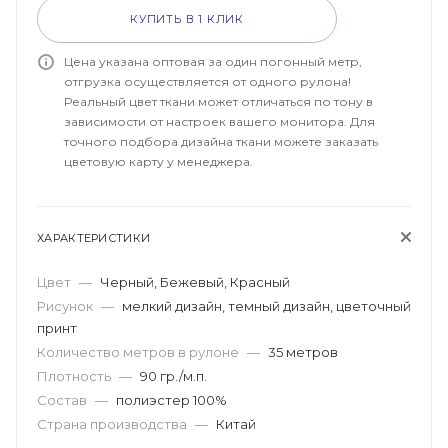
КУПИТЬ В 1 КЛИК
Цена указана оптовая за один погонный метр,
отгрузка осуществляется от одного рулона!
Реальный цвет ткани может отличаться по тону в
зависимости от настроек вашего монитора. Для
точного подбора дизайна ткани можете заказать
цветовую карту у менеджера.
ХАРАКТЕРИСТИКИ
Цвет
—
Черный, Бежевый, Красный
Рисунок
—
мелкий дизайн, темный дизайн, цветочный
принт
Количество метров в рулоне
—
35 метров
Плотность
—
90 гр./м.п.
Состав
—
полиэстер 100%
Страна производства
—
Китай