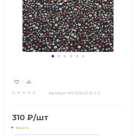
Артикул:
MS-1234 D-12 C-2
310
₽
/шт
Много