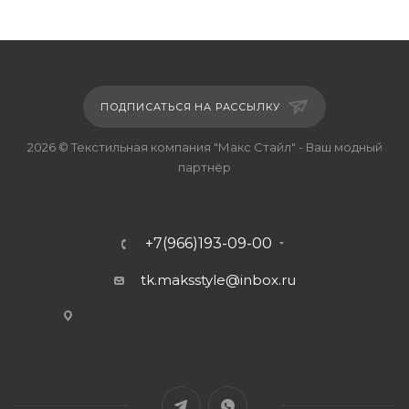
ПОДПИСАТЬСЯ НА РАССЫЛКУ
2026 © Текстильная компания "Макс Стайл" - Ваш модный
партнёр
+7(966)193-09-00
tk.maksstyle@inbox.ru
г. Москва, ул.
Сельскохозяйственная, д.4,
стр.20, офис В-2