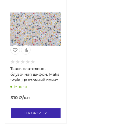
Ткань плательно-
блузочная шифон, Maks
Style, цветочный принт,
арт.MS- 1234 D-12 C-1
Много
310
₽
/шт
В КОРЗИНУ