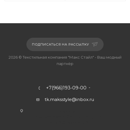
ПОДПИСАТЬСЯ НА РАССЫЛКУ
2026 © Текстильная компания "Макс Стайл" - Ваш модный
партнёр
+7(966)193-09-00
tk.maksstyle@inbox.ru
г. Москва, ул.
Сельскохозяйственная, д.4,
стр.20, офис В-2