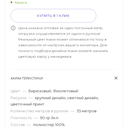
Много
КУПИТЬ В 1 КЛИК
Цена указана оптовая за один погонный метр,
отгрузка осуществляется от одного рулона!
Реальный цвет ткани может отличаться по тону в
зависимости от настроек вашего монитора. Для
точного подбора дизайна ткани можете заказать
цветовую карту у менеджера.
ХАРАКТЕРИСТИКИ
Цвет
—
Бирюзовый, Фиолетовый
Рисунок
—
крупный дизайн, светлый дизайн,
цветочный принт
Количество метров в рулоне
—
35 метров
Плотность
—
90 гр./м.п.
Состав
—
полиэстер 100%