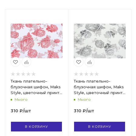
Ткань плательно-
Ткань плательно-
блузочная шифон, Maks
блузочная шифон, Maks
Style, цветочный принт,
Style, цветочный принт,
арт 3778 D-1009990 C-2
арт 3778 D-1009990 C-3
Много
Много
310
₽
/шт
310
₽
/шт
В КОРЗИНУ
В КОРЗИНУ