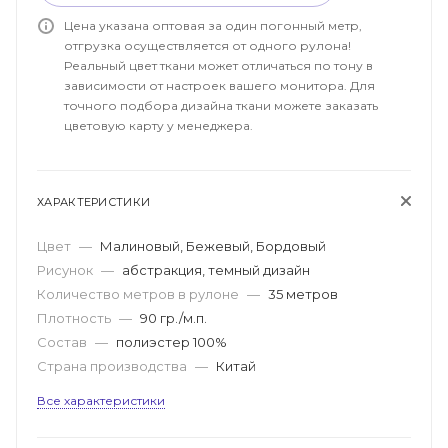
Цена указана оптовая за один погонный метр,
отгрузка осуществляется от одного рулона!
Реальный цвет ткани может отличаться по тону в
зависимости от настроек вашего монитора. Для
точного подбора дизайна ткани можете заказать
цветовую карту у менеджера.
ХАРАКТЕРИСТИКИ
Цвет
—
Малиновый, Бежевый, Бордовый
Рисунок
—
абстракция, темный дизайн
Количество метров в рулоне
—
35 метров
Плотность
—
90 гр./м.п.
Состав
—
полиэстер 100%
Страна производства
—
Китай
Все характеристики