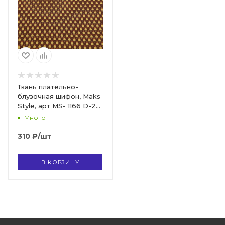
Ткань плательно-
блузочная шифон, Maks
Style, арт MS- 1166 D-221
C-1
Много
310
₽
/шт
В КОРЗИНУ