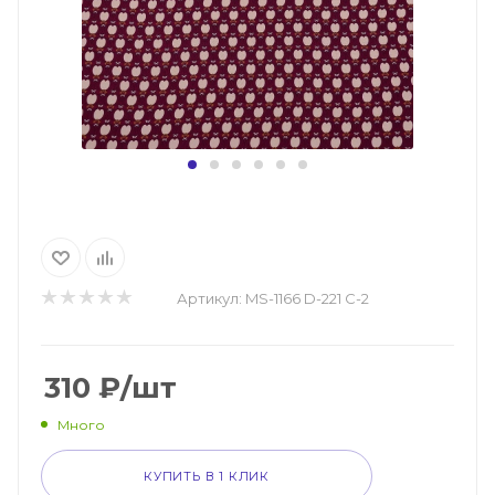
Артикул:
MS-1166 D-221 C-2
310
₽
/шт
Много
КУПИТЬ В 1 КЛИК