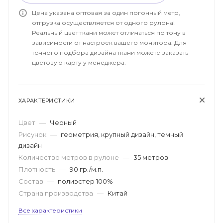
Цена указана оптовая за один погонный метр,
отгрузка осуществляется от одного рулона!
Реальный цвет ткани может отличаться по тону в
зависимости от настроек вашего монитора. Для
точного подбора дизайна ткани можете заказать
цветовую карту у менеджера.
ХАРАКТЕРИСТИКИ
Цвет
—
Черный
Рисунок
—
геометрия, крупный дизайн, темный
дизайн
Количество метров в рулоне
—
35 метров
Плотность
—
90 гр./м.п.
Состав
—
полиэстер 100%
Страна производства
—
Китай
Все характеристики