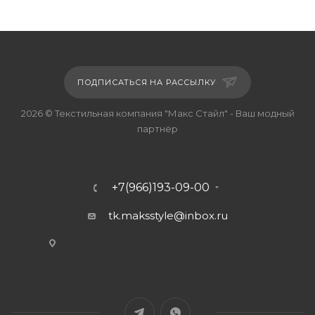
ПОДПИСАТЬСЯ НА РАССЫЛКУ
2026 © Текстильная компания "Макс Стайл" - Ваш модный
партнёр
+7(966)193-09-00
tk.maksstyle@inbox.ru
г. Москва, ул.
Сельскохозяйственная, д.4,
стр.20, офис В-2