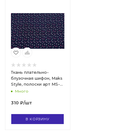
Ткань плательно-
блузочная шифон, Maks
Style, полоски арт MS-
1241 D-B04Z3472 C-1
Много
310
₽
/шт
В КОРЗИНУ