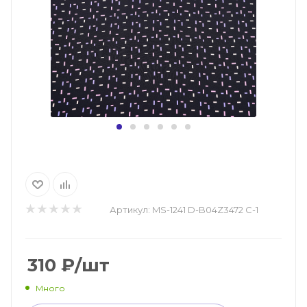
Артикул:
MS-1241 D-B04Z3472 C-1
310
₽
/шт
Много