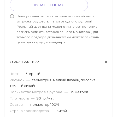
КУПИТЬ В 1 КЛИК
Цена указана оптовая за один погонный метр,
отгрузка осуществляется от одного рулона!
Реальный цвет ткани может отличаться по тону в
зависимости от настроек вашего монитора. Для
точного подбора дизайна ткани можете заказать
цветовую карту у менеджера.
ХАРАКТЕРИСТИКИ
Цвет
—
Черный
Рисунок
—
геометрия, мелкий дизайн, полоска,
темный дизайн
Количество метров в рулоне
—
35 метров
Плотность
—
90 гр./м.п.
Состав
—
полиэстер 100%
Страна производства
—
Китай