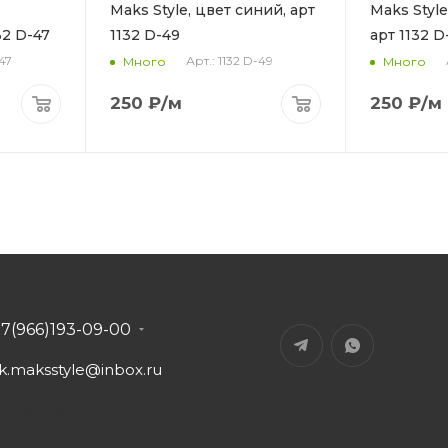
Maks Style, цвет синий, арт
Maks Styl
32 D-47
1132 D-49
арт 1132 D
-47
Арт.: 1132 D-49
Много
Много
250
₽
/м
250
₽
/м
+7(966)193-09-00
tk.maksstyle@inbox.ru
. Москва, ул.
Сельскохозяйственная,