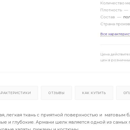
Количество м
Плотность
—
Состав
—
пол
Страна произ
Все характерис
Цена действите
цен в розничны
АРАКТЕРИСТИКИ
ОТЗЫВЫ
КАК КУПИТЬ
ОП
ая, легкая ткань с приятной поверхностью и матовым 
ные и глубокие. Армани шелк является одной из самых
ковые халаты, пижамы и костюмы.