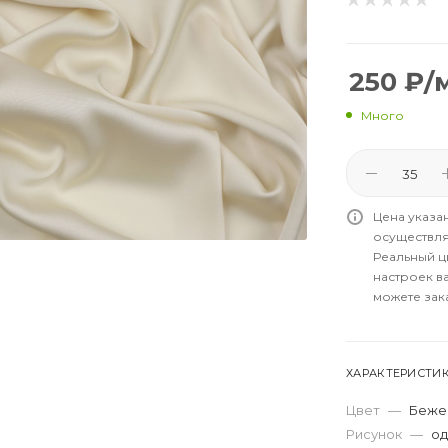
250
₽
/
Много
Цена указа
осуществля
Реальный цв
настроек в
можете зак
ХАРАКТЕРИСТИ
Цвет
—
Беже
Рисунок
—
од