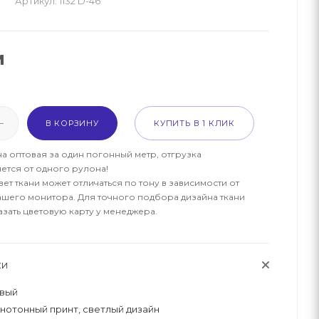
Артикул:
1132 D-46
м
В КОРЗИНУ
КУПИТЬ В 1 КЛИК
на оптовая за один погонный метр, отгрузка
ется от одного рулона!
ет ткани может отличаться по тону в зависимости от
ашего монитора. Для точного подбора дизайна ткани
азать цветовую карту у менеджера.
КИ
вый
нотонный принт, светлый дизайн