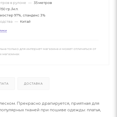
етров в рулоне
—
35 метров
150 гр./м.п.
иэстер 97%, спандекс 3%
водства
—
Китай
тики
льна только для интернет-магазина и может отличаться от
х магазинах
ЛАТА
ДОСТАВКА
блеском. Прекрасно драпируется, приятная для
 популярных тканей при пошиве одежды: платья,