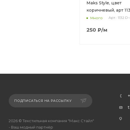
Maks Style, цвет мятный,
Maks Style, цвет
арт 1132 D-40
коричневый, арт 11
Арт.: 1132 D-40
Арт.: 1132 D
Много
Много
250
₽
/м
250
₽
/м
ПОДПИСАТЬСЯ НА РАССЫЛКУ
г
2026 © Текстильная компания "Макс Стайл"
- Ваш модный партнёр