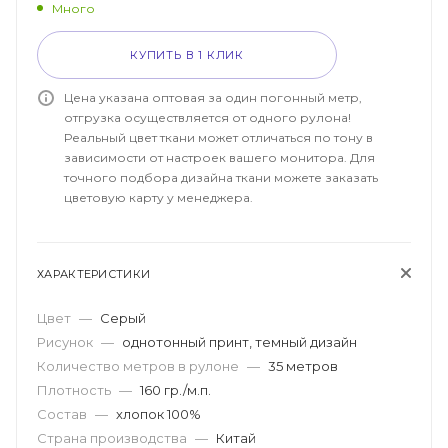
Много
КУПИТЬ В 1 КЛИК
Цена указана оптовая за один погонный метр,
отгрузка осуществляется от одного рулона!
Реальный цвет ткани может отличаться по тону в
зависимости от настроек вашего монитора. Для
точного подбора дизайна ткани можете заказать
цветовую карту у менеджера.
ХАРАКТЕРИСТИКИ
Цвет
—
Серый
Рисунок
—
однотонный принт, темный дизайн
Количество метров в рулоне
—
35 метров
Плотность
—
160 гр./м.п.
Состав
—
хлопок 100%
Страна производства
—
Китай