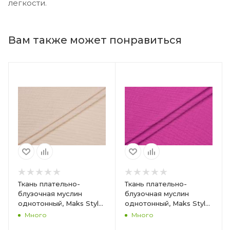
легкости.
Вам также может понравиться
Ткань плательно-
Ткань плательно-
блузочная муслин
блузочная муслин
однотонный, Maks Style,
однотонный, Maks Style,
хлопок 100%, цвет
хлопок 100%, цвет
Много
Много
бежевый, арт. 1162 D-3
розовый, арт. 1162 D-12