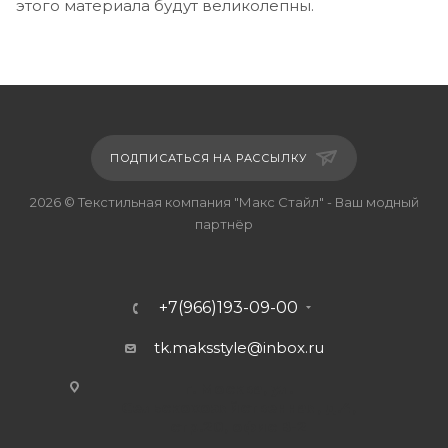
этого материала будут великолепны.
ПОДПИСАТЬСЯ НА РАССЫЛКУ
2026 © Текстильная компания "Макс Стайл" - Ваш модный
партнёр
+7(966)193-09-00
tk.maksstyle@inbox.ru
г. Москва, ул.
Сельскохозяйственная, д.4,
стр.20, офис В-2