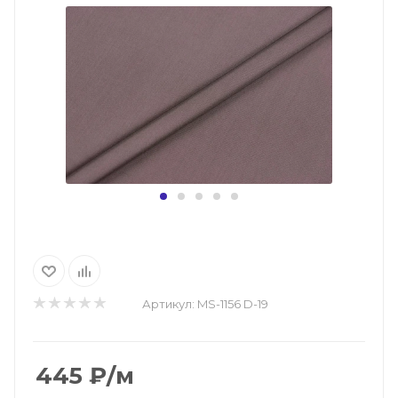
Артикул:
MS-1156 D-19
445
₽
/м