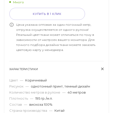
Много
КУПИТЬ В 1 КЛИК
Цена указана оптовая за один погонный метр,
отгрузка осуществляется от одного рулона!
Реальный цвет ткани может отличаться по тону в
зависимости от настроек вашего монитора. Для
точного подбора дизайна ткани можете заказать
цветовую карту у менеджера.
ХАРАКТЕРИСТИКИ
Цвет
—
Коричневый
Рисунок
—
однотонный принт, темный дизайн
Количество метров в рулоне
—
40 метров
Плотность
—
195 гр./м.п.
Состав
—
вискоза 100%
Страна производства
—
Китай