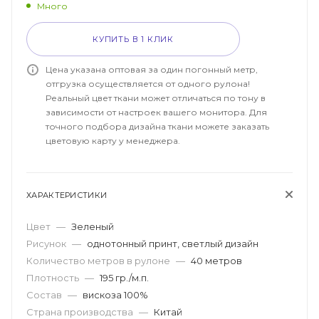
Много
КУПИТЬ В 1 КЛИК
Цена указана оптовая за один погонный метр,
отгрузка осуществляется от одного рулона!
Реальный цвет ткани может отличаться по тону в
зависимости от настроек вашего монитора. Для
точного подбора дизайна ткани можете заказать
цветовую карту у менеджера.
ХАРАКТЕРИСТИКИ
Цвет
—
Зеленый
Рисунок
—
однотонный принт, светлый дизайн
Количество метров в рулоне
—
40 метров
Плотность
—
195 гр./м.п.
Состав
—
вискоза 100%
Страна производства
—
Китай