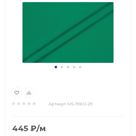
Артикул:
MS-1156 D-29
445
₽
/м