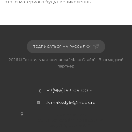
этого материала будут великолепны.
ПОДПИСАТЬСЯ НА РАССЫЛКУ
2026 © Текстильная компания "Макс Стайл" - Ваш модный
партнёр
+7(966)193-09-00
tk.maksstyle@inbox.ru
г. Москва, ул.
Сельскохозяйственная, д.4,
стр.20, офис В-2