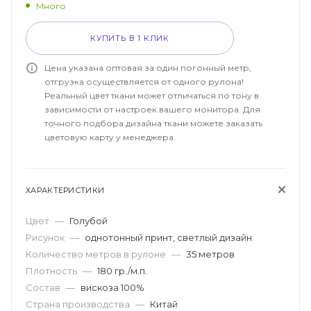
Много
КУПИТЬ В 1 КЛИК
Цена указана оптовая за один погонный метр,
отгрузка осуществляется от одного рулона!
Реальный цвет ткани может отличаться по тону в
зависимости от настроек вашего монитора. Для
точного подбора дизайна ткани можете заказать
цветовую карту у менеджера.
ХАРАКТЕРИСТИКИ
Цвет
—
Голубой
Рисунок
—
однотонный принт, светлый дизайн
Количество метров в рулоне
—
35 метров
Плотность
—
180 гр./м.п.
Состав
—
вискоза 100%
Страна производства
—
Китай