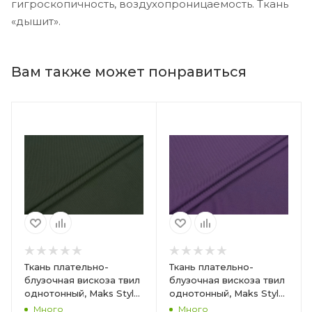
гигроскопичность, воздухопроницаемость. Ткань
«дышит».
Вам также может понравиться
Ткань плательно-
Ткань плательно-
блузочная вискоза твил
блузочная вискоза твил
однотонный, Maks Style,
однотонный, Maks Style,
вискоза 100%, цвет
вискоза 100%, цвет
Много
Много