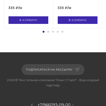
темно-зеленый, арт.
фиолетовый, арт. 2881
2881 D-16
D-15
335
₽
/м
335
₽
/м
В КОРЗИНУ
В КОРЗИНУ
ПОДПИСАТЬСЯ НА РАССЫЛКУ
2026 © Текстильная компания "Макс Стайл" - Ваш модный
партнёр
+7(966)193-09-00