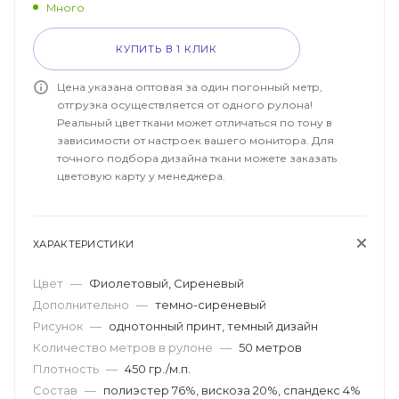
Много
КУПИТЬ В 1 КЛИК
Цена указана оптовая за один погонный метр,
отгрузка осуществляется от одного рулона!
Реальный цвет ткани может отличаться по тону в
зависимости от настроек вашего монитора. Для
точного подбора дизайна ткани можете заказать
цветовую карту у менеджера.
ХАРАКТЕРИСТИКИ
Цвет
—
Фиолетовый, Сиреневый
Дополнительно
—
темно-сиреневый
Рисунок
—
однотонный принт, темный дизайн
Количество метров в рулоне
—
50 метров
Плотность
—
450 гр./м.п.
Состав
—
полиэстер 76%, вискоза 20%, спандекс 4%