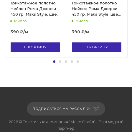
Трикотажное полотно
Трикотажное полотно
Нейлон Рома Джерси
Нейлон Рома Джерси
450 гр. Maks Style, цвет
450 гр. Maks Style, цвет
мятный, арт. 2026 D-21
розовый, арт. 2026 D-
Много
Много
20
390
₽
/м
390
₽
/м
В КОРЗИНУ
В КОРЗИНУ
ПОДПИСАТЬСЯ НА РАССЫЛКУ
2026 © Текстильная компания "Макс Стайл" - Ваш модный
партнёр