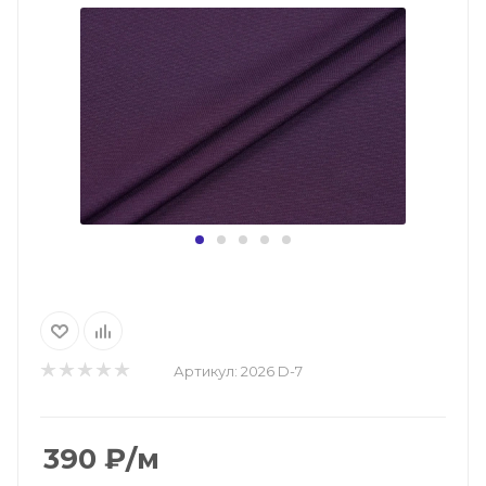
Артикул:
2026 D-7
390
₽
/м