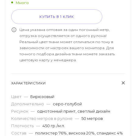
Много
КУПИТЬ В 1 КЛИК
Цена указана оптовая за один погонный метр,
отгрузка осуществляется от одного рулона!
Реальный цвет ткани может отличаться по тону в
зависимости от настроек вашего монитора. Для
точного подбора дизайна ткани можете заказать
цветовую карту у менеджера.
ХАРАКТЕРИСТИКИ
Цвет
—
Бирюзовый
Дополнительно
—
серо-голубой
Рисунок
—
однотонный принт, светлый дизайн
Количество метров в рулоне
—
50 метров
Плотность
—
450 гр./м.п.
Состав
—
полиэстер 76%, вискоза 20%, спандекс 4%