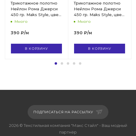
Трикотажное полотно
Трикотажное полотно
Нейлон Рома Джерси
Нейлон Рома Джерси
450 гр. Maks Style, цвет
450 гр. Maks Style, цвет
мятный, арт. 2026 D-21
розовый, арт. 2026 D-
Много
Много
20
390
₽
/м
390
₽
/м
В КОРЗИНУ
В КОРЗИНУ
ПОДПИСАТЬСЯ НА РАССЫЛКУ
2026 © Текстильная компания "Макс Стайл" - Ваш модный
партнёр